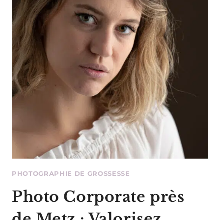
PAR
LAURENCE
GINDT
PHOTOGRAPHIE
:
IMMORTALISEZ
VOS
MOMENTS
MAGIQUES
!
PHOTOGRAPHIE DE GROSSESSE
Photo Corporate près
de Metz : Valorisez