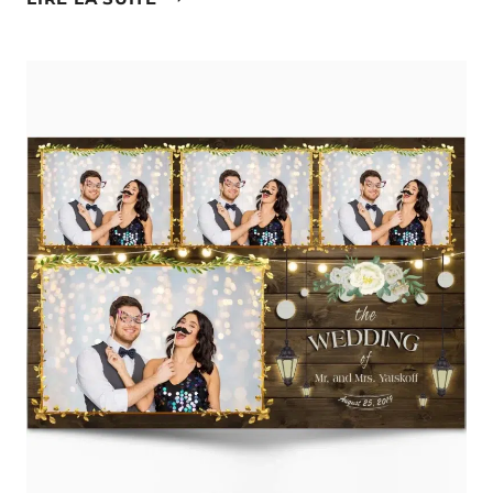
PARCOURS
:
DE
LA
PASSION
À
UNE
CARRIÈRE
DE
PHOTOGRAPHE
PROFESSIONNELLE