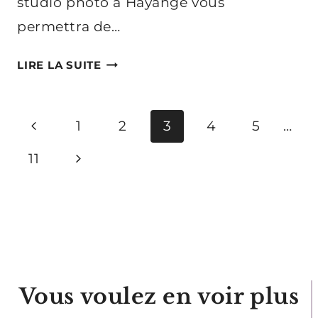
studio photo à Hayange vous
permettra de…
PHOTO
LIRE LA SUITE
CORPORATE
PRÈS
DE
Navigation
Page
1
2
3
4
5
…
METZ
de
précédente
Page
:
11
VALORISEZ
page
suivante
VOTRE
EXPERTISE
ET
VOTRE
IMAGE
Vous voulez en voir plus
PROFESSIONNELLE