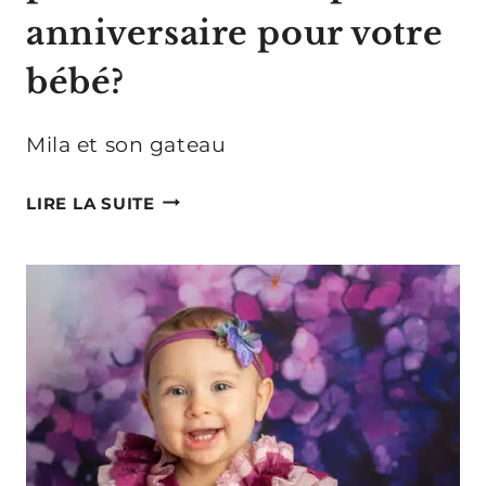
anniversaire pour votre
bébé?
Mila et son gateau
COMMENT
LIRE LA SUITE
ORGANISER
LA
PREMIÈRE
SÉANCE
PHOTO
ANNIVERSAIRE
POUR
VOTRE
BÉBÉ?