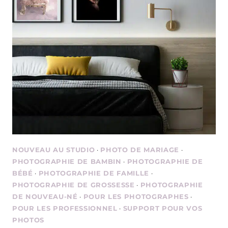
NOUVEAU AU STUDIO
·
PHOTO DE MARIAGE
·
PHOTOGRAPHIE DE BAMBIN
·
PHOTOGRAPHIE DE
BÉBÉ
·
PHOTOGRAPHIE DE FAMILLE
·
PHOTOGRAPHIE DE GROSSESSE
·
PHOTOGRAPHIE
DE NOUVEAU-NÉ
·
POUR LES PHOTOGRAPHES
·
POUR LES PROFESSIONNEL
·
SUPPORT POUR VOS
PHOTOS