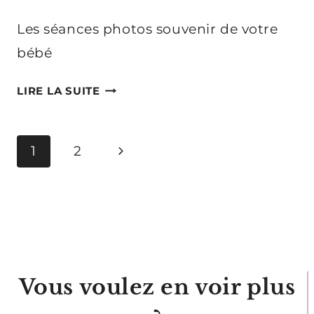
Les séances photos souvenir de votre
bébé
LES
LIRE LA SUITE
SÉANCES
PHOTOS
POUR
Navigation
Page
1
2
CAPTURER
de
suivante
L’ÉVOLUTION
DE
page
VOTRE
BÉBÉ
Vous voulez en voir plus