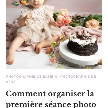
DE
VOS
IMAGES
DE
FAÇON
PROFESSIONNEL
PHOTOGRAPHIE DE BAMBIN
·
PHOTOGRAPHIE DE
BÉBÉ
Comment organiser la
première séance photo