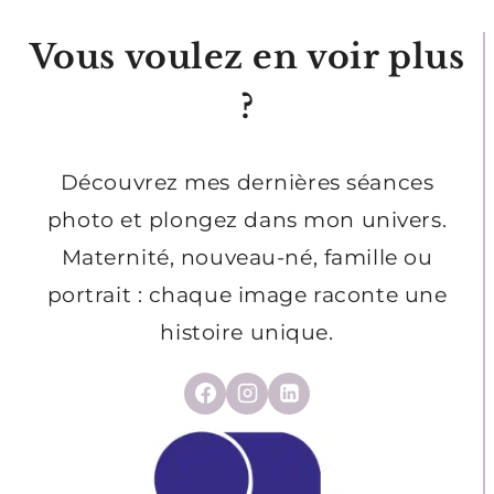
SAVOIR
Vous voulez en voir plus
SUR
LES
?
PHOTOS
D’IDENTITÉ
POUR
Découvrez mes dernières séances
L’ANTS
photo et plongez dans mon univers.
Maternité, nouveau-né, famille ou
portrait : chaque image raconte une
histoire unique.