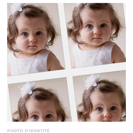
POUR
RÉUSSIR
VOS
PHOTOS
D’IDENTITÉ
PHOTO D'IDENTITÉ