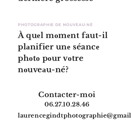
PHOTOGRAPHIE DE NOUVEAU-NÉ
À quеl mоmеnt faut-il
plаnifier unе séancе
phоtо pоur vоtre
nоuveаu-né?
Contacter-moi
06.27.10.28.46
laurencegindtphotographie@gmai