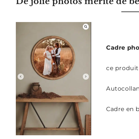
De jolie photos mérite de b
Cadre ph
ce produi
Autocollan
Cadre en 