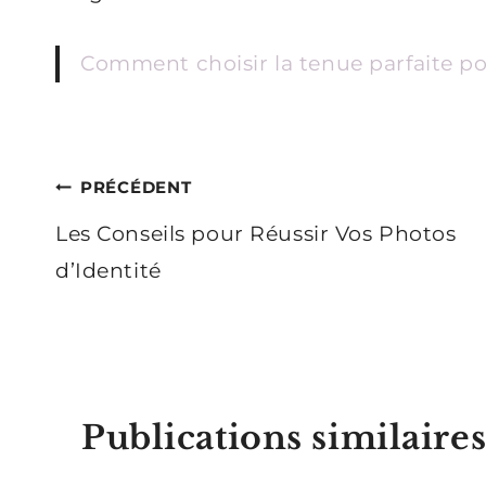
Comment choisir la tenue parfaite po
Navigation
PRÉCÉDENT
de
Les Conseils pour Réussir Vos Photos
d’Identité
l’article
Publications similaire